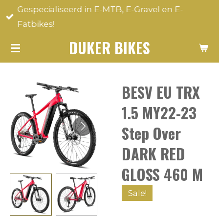
Gespecialiseerd in E-MTB, E-Gravel en E-
Ga
Fatbikes!
direct
naar
DUKER BIKES
de
hoofdinhoud
BESV EU TRX
1.5 MY22-23
Step Over
DARK RED
GLOSS 460 M
Sale!