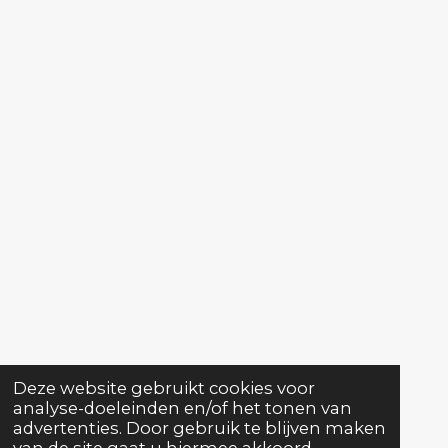
7
s
t
e
r
r
e
n
Deze website gebruikt cookies voor
analyse-doeleinden en/of het tonen van
advertenties. Door gebruik te blijven maken