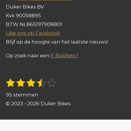
Duker Bikes BV
Kvk 90058895
BTW NL865197908B01
Like ons op Facebook
Blijf op de hoogte van het laatste nieuws!
Op zoek naar een
E-Bakfiets?
1
2
3
4
5
S
R
t
s
s
s
s
s
a
e
95 stemmen
t
t
t
t
t
m
t
© 2023 - 2026 Duker Bikes
m
e
e
e
e
e
i
e
n
r
r
r
r
r
n
g
r
r
r
r