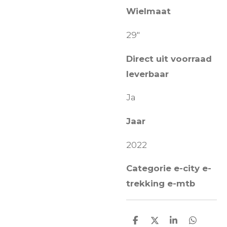
Wielmaat
29"
Direct uit voorraad
leverbaar
Ja
Jaar
2022
Categorie e-city e-
trekking e-mtb
D
D
S
D