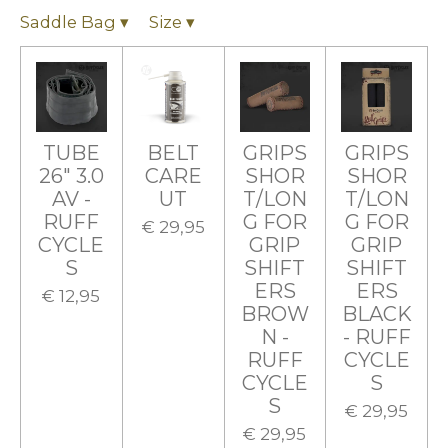
Saddle Bag
▾
Size
▾
TUBE
BELT
GRIPS
GRIPS
26" 3.0
CARE
SHOR
SHOR
AV -
UT
T/LON
T/LON
RUFF
G FOR
G FOR
€ 29,95
CYCLE
GRIP
GRIP
S
SHIFT
SHIFT
ERS
ERS
€ 12,95
BROW
BLACK
N -
- RUFF
RUFF
CYCLE
CYCLE
S
S
€ 29,95
€ 29,95