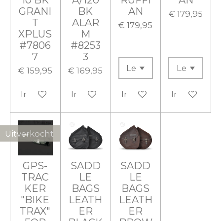
GRANI
BK
AN
€ 179,95
T
ALAR
€ 179,95
XPLUS
M
#7806
#8253
7
3
€ 159,95
€ 169,95
In winkelwagen
In winkelwagen
In winkelwagen
In winkelw
Uitverkocht
GPS-
SADD
SADD
TRAC
LE
LE
KER
BAGS
BAGS
"BIKE
LEATH
LEATH
TRAX"
ER
ER