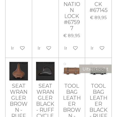
NATIO
CK
N
#67145
LOCK
€ 89,95
#6759
7
€ 89,95
In winkelwagen
In winkelwagen
In winkelwagen
In winkelw
Uitverkocht
SEAT
SEAT
TOOL
TOOL
WRAN
WRAN
BAG
BAG
GLER
GLER
LEATH
LEATH
BROW
BLACK
ER
ER
N -
- RUFF
BROW
BLACK
RUFF
CYCLE
N -
- RUFF