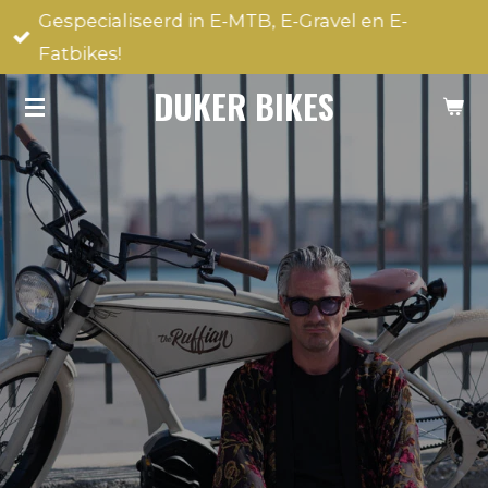
Gespecialiseerd in E-MTB, E-Gravel en E-
Ga
Fatbikes!
direct
naar
DUKER BIKES
de
hoofdinhoud