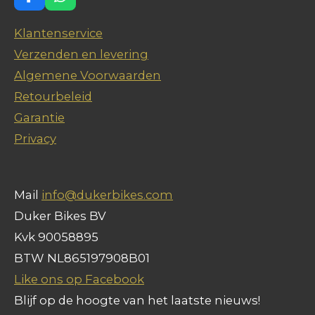
F
W
a
h
c
a
Klantenservice
e
t
Verzenden en levering
b
s
o
A
Algemene Voorwaarden
o
p
Retourbeleid
k
p
Garantie
Privacy
Mail
info@dukerbikes.com
Duker Bikes BV
Kvk 90058895
BTW NL865197908B01
Like ons op Facebook
Blijf op de hoogte van het laatste nieuws!