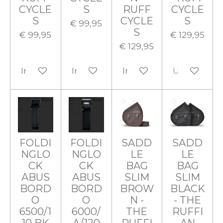
CYCLE
S
RUFF
CYCLE
S
CYCLE
S
€ 99,95
S
€ 99,95
€ 129,95
€ 129,95
In winkelwagen
In winkelwagen
In winkelwagen
Uitverkocht
FOLDI
FOLDI
SADD
SADD
NGLO
NGLO
LE
LE
CK
CK
BAG
BAG
ABUS
ABUS
SLIM
SLIM
BORD
BORD
BROW
BLACK
O
O
N -
- THE
6500/1
6000/
THE
RUFFI
10 BK
A/120
RUFFI
AN