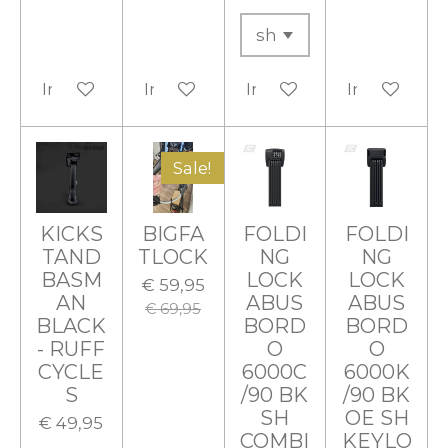
In winkelwagen
In winkelwagen
In winkelwagen
In winkelw
Sale!
KICKS
BIGFA
FOLDI
FOLDI
TAND
TLOCK
NG
NG
BASM
LOCK
LOCK
€ 59,95
AN
ABUS
ABUS
€ 69,95
BLACK
BORD
BORD
- RUFF
O
O
CYCLE
6000C
6000K
S
/90 BK
/90 BK
SH
OE SH
€ 49,95
COMBI
KEYLO