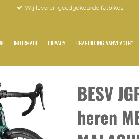
Wij leveren goedgekeurde fatbikes
UR
INFORMATIE
PRIVACY
FINANCIERING AANVRAGEN?
BESV JG
heren M