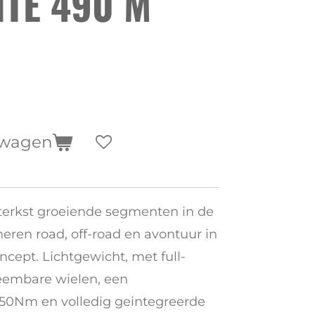
TE 490 M
lwagen
sterkst groeiende segmenten in de
neren road, off-road en avontuur in
ncept. Lichtgewicht, met full-
neembare wielen, een
50Nm en volledig geintegreerde