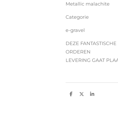
Metallic malachite
Categorie
e-gravel
DEZE FANTASTISCHE 
ORDEREN
LEVERING GAAT PLA
D
D
S
e
e
h
l
e
a
e
l
r
n
e