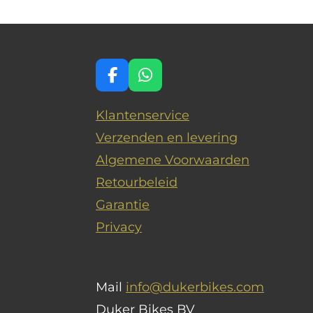
F
W
a
h
c
a
Klantenservice
e
t
Verzenden en levering
b
s
o
A
Algemene Voorwaarden
o
p
Retourbeleid
k
p
Garantie
Privacy
Mail
info@dukerbikes.com
Duker Bikes BV