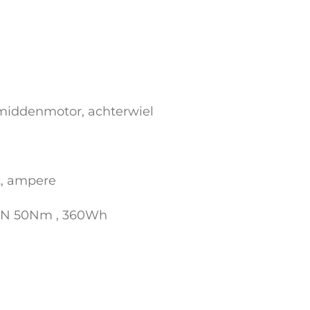
 middenmotor, achterwiel
t, ampere
ON 50Nm , 360Wh