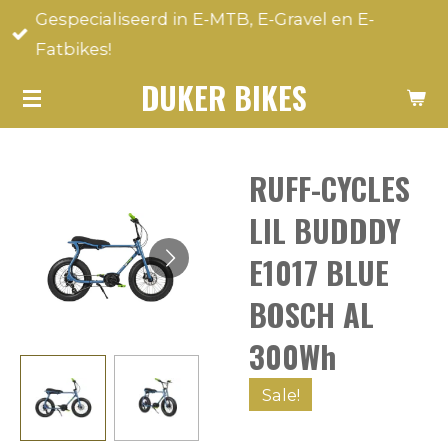
Gespecialiseerd in E-MTB, E-Gravel en E-
Ga
Fatbikes!
direct
naar
DUKER BIKES
de
hoofdinhoud
RUFF-CYCLES
LIL BUDDDY
E1017 BLUE
BOSCH AL
300Wh
Sale!