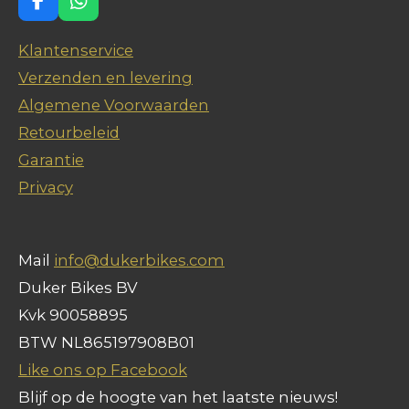
F
W
a
h
c
a
Klantenservice
e
t
Verzenden en levering
b
s
o
A
Algemene Voorwaarden
o
p
Retourbeleid
k
p
Garantie
Privacy
Mail
info@dukerbikes.com
Duker Bikes BV
Kvk 90058895
BTW NL865197908B01
Like ons op Facebook
Blijf op de hoogte van het laatste nieuws!