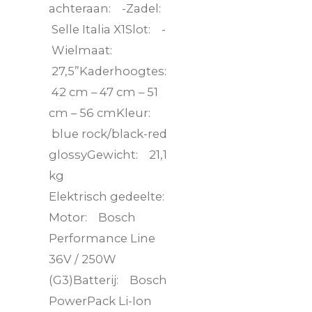
achteraan: -Zadel:
Selle Italia X1Slot: -
Wielmaat:
27,5”Kaderhoogtes:
42 cm – 47 cm – 51
cm – 56 cmKleur:
blue rock/black-red
glossyGewicht: 21,1
kg
Elektrisch gedeelte:
Motor: Bosch
Performance Line
36V / 250W
(G3)Batterij: Bosch
PowerPack Li-Ion