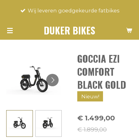
Ga
Wij leveren goedgekeurde fatbikes
direct
naar
DUKER BIKES
de
hoofdinhoud
GOCCIA EZI
COMFORT
BLACK GOLD
Nieuw!
€ 1.499,00
€ 1.899,00