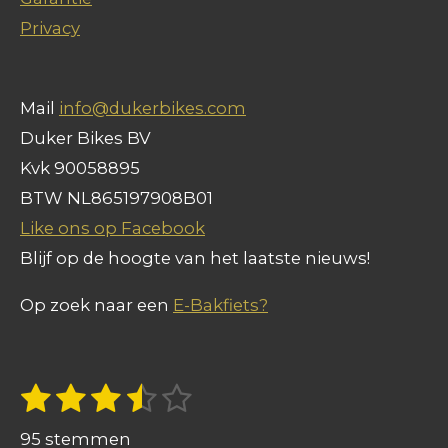
Privacy
Mail
info@dukerbikes.com
Duker Bikes BV
Kvk 90058895
BTW NL865197908B01
Like ons op Facebook
Blijf op de hoogte van het laatste nieuws!
Op zoek naar een
E-Bakfiets?
1
2
3
4
5
S
R
t
s
s
s
s
s
a
e
95 stemmen