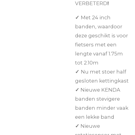
VERBETERD
!
✓
Met 24 inch
banden, waardoor
deze geschikt is voor
fietsers met een
lengte vanaf 1.75m
tot 2.10m
✓
Nu met stoer half
gesloten kettingkast
✓
Nieuwe KENDA
banden stevigere
banden minder vaak
een lekke band
✓
Nieuwe
rotatiesensor met