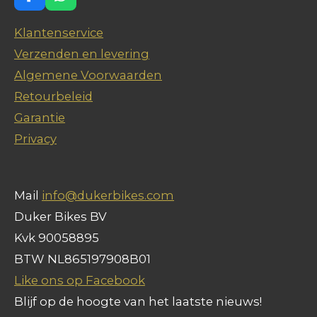
F
W
a
h
c
a
Klantenservice
e
t
Verzenden en levering
b
s
o
A
Algemene Voorwaarden
o
p
Retourbeleid
k
p
Garantie
Privacy
Mail
info@dukerbikes.com
Duker Bikes BV
Kvk 90058895
BTW NL865197908B01
Like ons op Facebook
Blijf op de hoogte van het laatste nieuws!