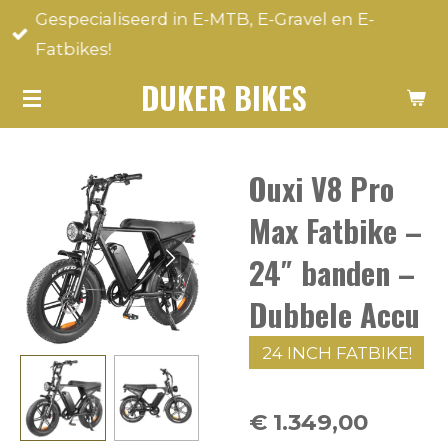
Gespecialiseerd in E-MTB, E-Gravel en E-
Ga
Fatbikes!
direct
naar
DUKER BIKES
de
hoofdinhoud
Ouxi V8 Pro
Max Fatbike –
24″ banden –
Dubbele Accu
24 INCH FATBIKE!
€ 1.349,00