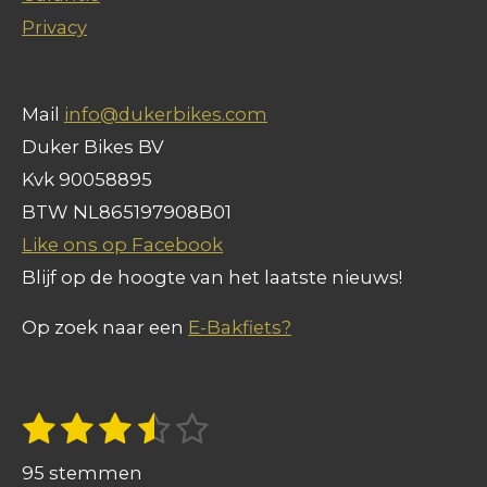
Privacy
Mail
info@dukerbikes.com
Duker Bikes BV
Kvk 90058895
BTW NL865197908B01
Like ons op Facebook
Blijf op de hoogte van het laatste nieuws!
Op zoek naar een
E-Bakfiets?
1
2
3
4
5
S
R
t
s
s
s
s
s
a
e
95 stemmen